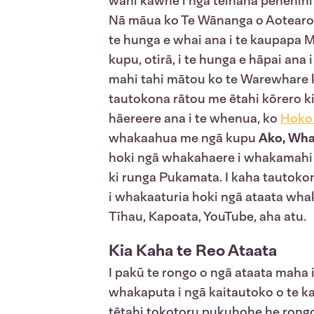
wāhi kawhe i ngā teihana penehīni a
Nā māua ko Te Wānanga o Aotearoa
te hunga e whai ana i te kaupapa 
kupu, otirā, i te hunga e hāpai ana 
mahi tahi mātou ko te Warewhare k
tautokona rātou me ētahi kōrero ki 
hāereere ana i te whenua, ko
Hoko 
whakaahua me ngā kupu
Ako, Whak
hoki ngā whakahaere i whakamahi i 
ki runga Pukamata. I kaha tautokon
i whakaaturia hoki ngā ataata whak
Tīhau, Kapoata, YouTube, aha atu.
Kia Kaha te Reo Ataata
I pakū te rongo o ngā ataata maha 
whakaputa i ngā kaitautoko o te ka
tētahi tokotoru pukuhohe he rongo