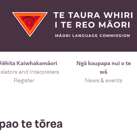
Rēhita Kaiwhakamāori
Ngā kaupapa nui o te
slators and Interpreters
wā
Register
News & events
 pao te tōrea