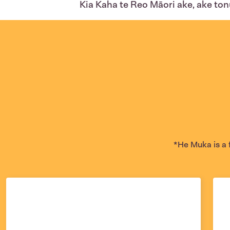
Kia Kaha te Reo Māori ake, ake ton
*He Muka is a f