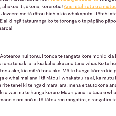
, ahakoa iti, ākona, kōrerotia!
Anei ētahi atu o ā māto
azeera me tā rātou hiahia kia whakaputa i tētahi ataa
E ai ki ngā tatauranga ko te toronga o te pāpāho pāpor
earoa!
Aotearoa nui tonu. I tonoa te tangata kore mōhio kia
ai ana tēnā ki a ia kia kaha ake anō tana whai. Ko te 
 tonu ake, kia mārō tonu ake. Mō te hunga kōrero kia 
ga e whai mai ana i tā rātou i whakatauira ai, ka mutu 
 rite tēnei ki te ngaki māra, arā, mēnā e tautokona an
ki a wai mā te hunga kōrero Māori pēnā i a tāua e wha
e mano e ora anō ai tō tātou reo rangatira, e rangatira 