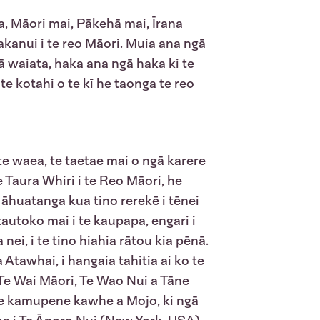
a, Māori mai, Pākehā mai, Īrana
hakanui i te reo Māori. Muia ana ngā
gā waiata, haka ana ngā haka ki te
e kotahi o te kī he taonga te reo
te waea, te taetae mai o ngā karere
Te Taura Whiri i te Reo Māori, he
 āhuatanga kua tino rerekē i tēnei
tautoko mai i te kaupapa, engari i
nei, i te tino hiahia rātou kia pēnā.
Atawhai, i hangaia tahitia ai ko te
Te Wai Māori, Te Wao Nui a Tāne
te kamupene kawhe a Mojo, ki ngā