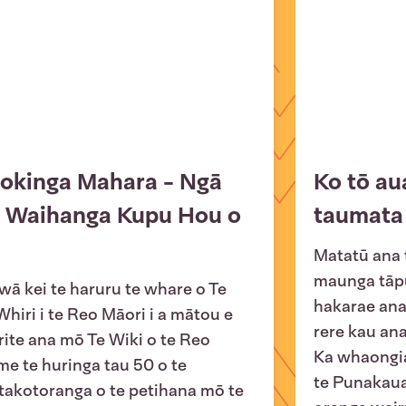
okinga Mahara - Ngā
Ko tō au
 Waihanga Kupu Hou o
taumata
Matatū ana t
maunga tāpu
 wā kei te haruru te whare o Te
hakarae ana
Whiri i te Reo Māori i a mātou e
rere kau ana
ite ana mō Te Wiki o te Reo
Ka whaongia
me te huringa tau 50 o te
te Punakauar
akotoranga o te petihana mō te