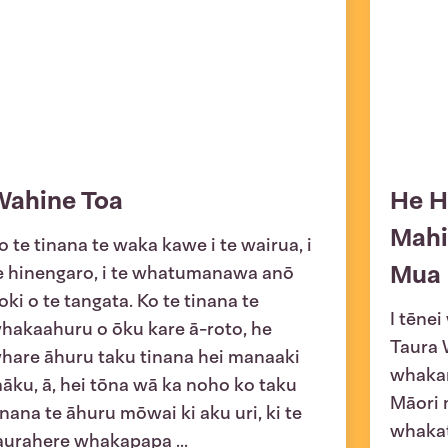
Wahine Toa
He H
Mahi
o te tinana te waka kawe i te wairua, i
Mua
e hinengaro, i te whatumanawa anō
oki o te tangata. Ko te tinana te
I tēnei
hakaahuru o ōku kare ā-roto, he
Taura 
hare āhuru taku tinana hei manaaki
whakar
āku, ā, hei tōna wā ka noho ko taku
Māori 
inana te āhuru mōwai ki aku uri, ki te
whakat
aurahere whakapapa ...