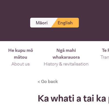
Māori
English
He kupu mō
Ngā mahi
Te 
mātou
whakarauora
Tran
About us
History & revitalisation
< Go back
Ka whati a tai ka