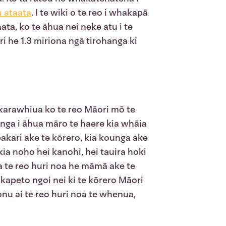
u ataata
. I te wiki o te reo i whakapā
ta, ko te āhua nei neke atu i te
i he 1.3 miriona ngā tirohanga ki
 karawhiua ko te reo Māori mō te
hunga i āhua māro te haere kia whāia
pakari ake te kōrero, kia kounga ake
kia noho hei kanohi, hei tauira hoki
a te reo huri noa he māmā ake te
kapeto ngoi nei ki te kōrero Māori
tonu ai te reo huri noa te whenua,