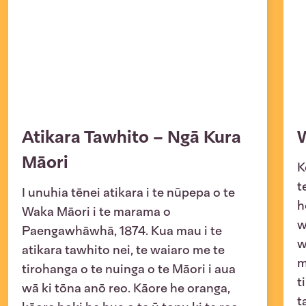
Atikara Tawhito – Ngā Kura
Māori
K
t
I unuhia tēnei atikara i te nūpepa o te
h
Waka Māori i te marama o
w
Paengawhāwhā, 1874. Kua mau i te
w
atikara tawhito nei, te waiaro me te
m
tirohanga o te nuinga o te Māori i aua
t
wā ki tōna anō reo. Kāore he oranga,
t