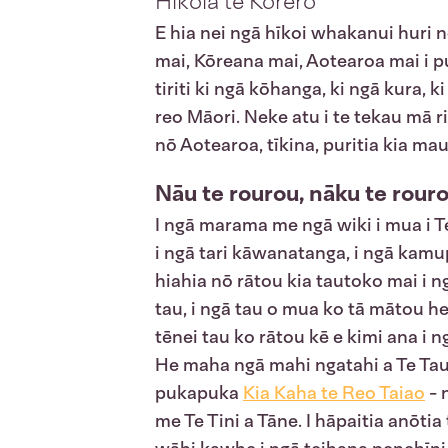
Hīkoia te Kōrero
E hia nei ngā hīkoi whakanui huri n
mai, Kōreana mai, Aotearoa mai i pu
tiriti ki ngā kōhanga, ki ngā kura,
reo Māori. Neke atu i te tekau mā 
nō Aotearoa, tīkina, puritia kia mau,
Nāu te rourou, nāku te rouro
I ngā marama me ngā wiki i mua i Te
i ngā tari kāwanatanga, i ngā kamupe
hiahia nō rātou kia tautoko mai i n
tau, i ngā tau o mua ko tā mātou he
tēnei tau ko rātou kē e kimi ana i n
He maha ngā mahi ngatahi a Te Taura
pukapuka
Kia Kaha te Reo Taiao
- 
me Te Tini a Tāne. I hāpaitia anōti