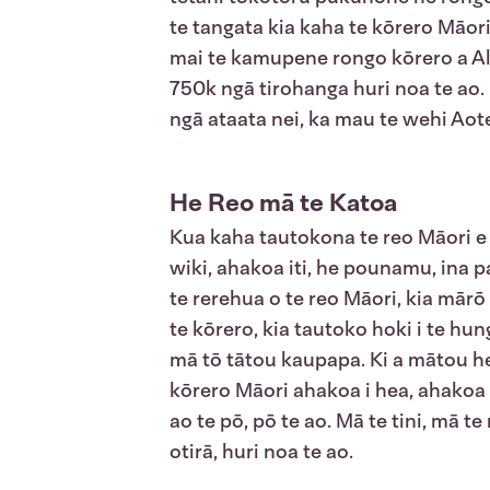
te tangata kia kaha te kōrero Māori
mai te kamupene rongo kōrero a Al J
750k ngā tirohanga huri noa te ao. 
ngā ataata nei, ka mau te wehi Aot
He Reo mā te Katoa
Kua kaha tautokona te reo Māori e 
wiki, ahakoa iti, he pounamu, ina p
te rerehua o te reo Māori, kia mārō
te kōrero, kia tautoko hoki i te hun
mā tō tātou kaupapa. Ki a mātou he
kōrero Māori ahakoa i hea, ahakoa 
ao te pō, pō te ao. Mā te tini, mā t
otirā, huri noa te ao.