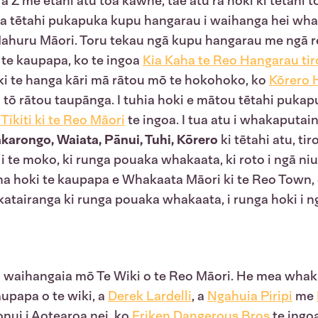
 Z me ētahi atu toa kawhe, tae atu rā hoki ki tētahi 
 tētahi pukapuka kupu hangarau i waihanga hei whak
Mahuru Māori. Toru tekau ngā kupu hangarau me ngā re
i te kaupapa, ko te ingoa
Kia Kaha te Reo Hangarau tiro
i te hanga kāri mā rātou mō te hokohoko, ko
Kōrero 
tō rātou taupānga. I tuhia hoki e mātou tētahi pukapu
Tīkiti ki te Reo Māori
te ingoa. I tua atu i whakaputain
arongo, Waiata, Pānui, Tuhi, Kōrero
ki tētahi atu, ti
te moko, ki runga pouaka whakaata, ki roto i ngā niu
a hoki te kaupapa e Whakaata Māori ki te Reo Town, ot
atairanga ki runga pouaka whakaata, i runga hoki i n
i waihangaia mō Te Wiki o te Reo Māori. He mea whakat
upapa o te wiki, a
Derek Lardelli
, a
Ngahuia Piripi
me
nui i Aotearoa nei, ko
Friken Dangerous Bros
te ingo