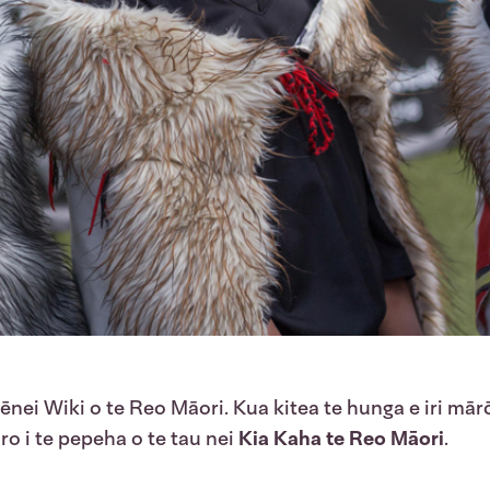
ēnei Wiki o te Reo Māori. Kua kitea te hunga e iri mār
ro i te pepeha o te tau nei
Kia Kaha te Reo Māori
.