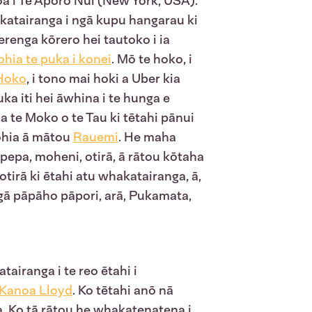
toa i Te Āporo Nui (New York, USA).
atairanga i ngā kupu hangarau ki
renga kōrero hei tautoko i ia
hia te puka i konei
. Mō te hoko, i
Hoko
, i tono mai hoki a Uber kia
ka iti hei āwhina i te hunga e
a te Moko o te Tau ki tētahi pānui
rohia ā mātou
Rauemi
. He maha
pepa, moheni, otirā, ā rātou kōtaha
irā ki ētahi atu whakatairanga, ā,
gā pāpāho pāpori, arā, Pukamata,
airanga i te reo ētahi i
Kanoa Lloyd
. Ko tētahi anō nā
a. Ko tā rātou he whakatenatena i