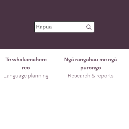
Te whakamahere
Ngā rangahau me ngā
reo
pūrongo
Language planning
Research & reports