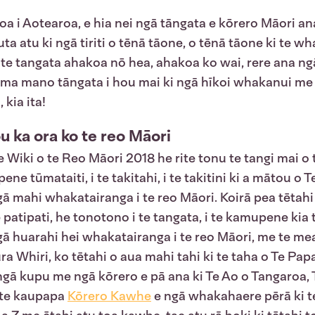
oa i Aotearoa, e hia nei ngā tāngata e kōrero Māori an
ta atu ki ngā tiriti o tēnā tāone, o tēnā tāone ki te w
 ki te tangata ahakoa nō hea, ahakoa ko wai, rere ana n
rima mano tāngata i hou mai ki ngā hīkoi whakanui me t
 kia ita!
u ka ora ko te reo Māori
 Wiki o te Reo Māori 2018 he rite tonu te tangi mai o 
ne tūmataiti, i te takitahi, i te takitini ki a mātou o 
gā mahi whakatairanga i te reo Māori. Koirā pea tētahi
 patipati, he tonotono i te tangata, i te kamupene kia 
gā huarahi hei whakatairanga i te reo Māori, me te mea 
 Whiri, ko tētahi o aua mahi tahi ki te taha o Te Papa 
ngā kupu me ngā kōrero e pā ana ki Te Ao o Tangaroa, 
a te kaupapa
Kōrero Kawhe
e ngā whakahaere pērā ki 